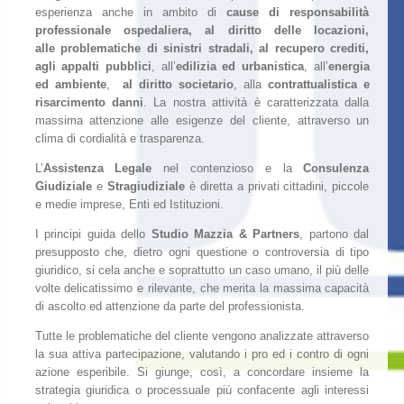
esperienza anche in ambito di
cause di responsabilità
professionale ospedaliera, al diritto delle locazioni,
alle problematiche di sinistri stradali, al recupero crediti,
agli
appalti pubblici
, all’
edilizia ed urbanistica
, all’
energia
ed ambiente
,
al diritto societario
, alla
contrattualistica e
risarcimento danni
. La nostra attività è caratterizzata dalla
massima attenzione alle esigenze del cliente, attraverso un
clima di cordialità e trasparenza.
L’
Assistenza Legale
nel contenzioso e la
Consulenza
Giudiziale
e
Stragiudiziale
è diretta a privati cittadini, piccole
e medie imprese, Enti ed Istituzioni.
I principi guida dello
Studio Mazzia & Partners
, partono dal
presupposto che, dietro ogni questione o controversia di tipo
giuridico, si cela anche e soprattutto un caso umano, il più delle
volte delicatissimo e rilevante, che merita la massima capacità
di ascolto ed attenzione da parte del professionista.
Tutte le problematiche del cliente vengono analizzate attraverso
la sua attiva partecipazione, valutando i pro ed i contro di ogni
azione esperibile. Si giunge, così, a concordare insieme la
strategia giuridica o processuale più confacente agli interessi